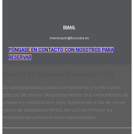
EMAIL
menorquin@buccara.es
PÓNGASE EN CONTACTO CON NOSOTROS PARA
RESERVAR
Acerca de Buccara Menorquin VIII
Su navegabilidad puede compararse a la de varios
barcos de mayor desplazamiento. Sus velocidades de
crucero y máxima son muy superiores a las de otros
yates de desplazamiento, sin comprometer su
viabilidad económica ni su habitabilidad.