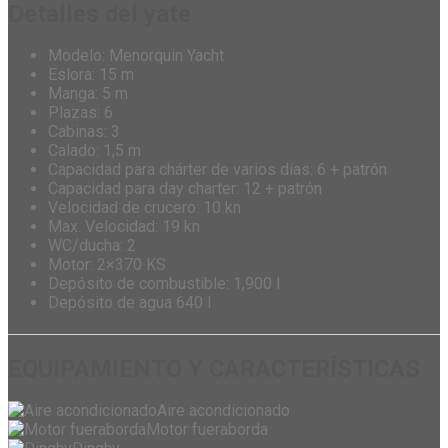
Detalles del yate
Modelo: Menorquin Yacht
Eslora: 15 m
Manga: 5 m
Plazas: 6
Cabinas: 3
Calado: 1,5 m
Capacidad para chárter de varios días: 6 + patrón
Capacidad para day charter: 12 + patrón
Velocidad de crucero: 10 kn
Max. Velocidad: 19 kn
WC/ducha: 2
Motor: 2×370 KS
Depósito de combustible: 1,900 l
Depósito de agua 640 l
EQUIPAMIENTO Y CARACTERÍSTICAS
Aire acondicionado
Motor fueraborda