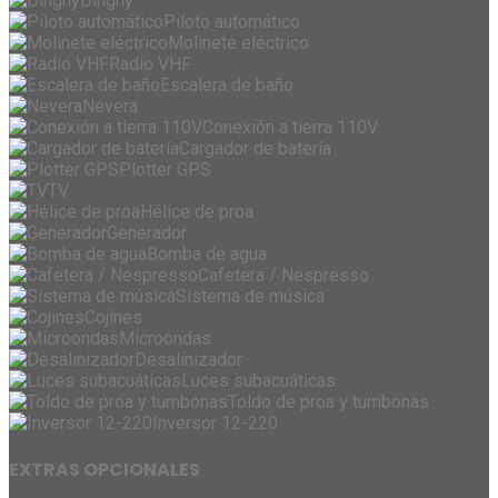
Dinghy
Piloto automático
Molinete eléctrico
Radio VHF
Escalera de baño
Nevera
Conexión a tierra 110V
Cargador de batería
Plotter GPS
TV
Hélice de proa
Generador
Bomba de agua
Cafetera / Nespresso
Sistema de música
Cojines
Microondas
Desalinizador
Luces subacuáticas
Toldo de proa y tumbonas
Inversor 12-220
EXTRAS OPCIONALES